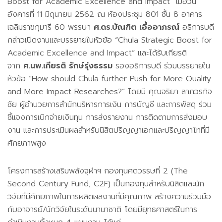
Boost for Academic Excellence and Impact” เมื่อวัน
อังคารที่ 11 มิถุนายน 2562 ณ ห้องประชุม 801 ชั้น 8 อาคาร
เฉลิมราชกุมารี 60 พรรษา
ศ.ดร.บัณฑิต เอื้ออาภรณ์
อธิการบดี
กล่าวเปิดงานและบรรยายในหัวข้อ “Chula Strategic Boost for
Academic Excellence and Impact” และได้รับเกียรติ
จาก
ศ.นพ.เกียรติ รักษ์รุ่งธรรม
รองอธิการบดี ร่วมบรรยายใน
หัวข้อ “How should Chula further Push for More Quality
and More Impact Researches?” โดยมี คุณจริยา ลาภวรกิจ
ชัย ผู้อำนวยการสำนักบริหารการเงิน การบัญชี และการพัสดุ ร่วม
ชี้แจงการเบิกจ่ายเงินทุน การส่งรายงาน การติดตามการส่งมอบ
งาน และการประเมินผลสำหรับนิสิตปริญญาเอกและปริญญาโทที่มี
ศักยภาพสูง
โครงการสร้างเสริมพลังจุฬาฯ กองทุนศตวรรษที่ 2 (The
Second Century Fund, C2F) เป็นกองทุนสำหรับนิสิตและนัก
วิจัยที่มีศักยภาพในการผลิตผลงานที่มีคุณภาพ สร้างความร่วมมือ
กับอาจารย์/นักวิจัยในระดับนานาชาติ โดยมียุทธศาสตร์ในการ